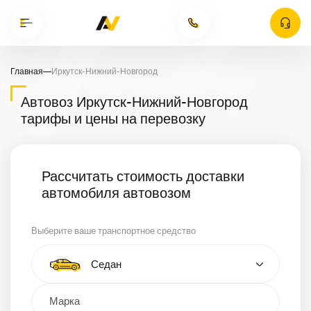
Главная
—
Иркутск-Нижний-Новгород
Автовоз Иркутск-Нижний-Новгород
тарифы и цены на перевозку
Рассчитать стоимость доставки
автомобиля автовозом
Выберите ваше транспортное средство
Тип автомобиля
Седан
Кроссовер
Минивэн