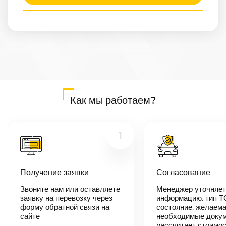
Маршрут
Иркутск
—
Нижний-
Новгород
Расстояние
4736
км
Дата
—
Как мы работаем?
Цена
≈
89 984
₽
1
В течении 10
Получение заявки
Согласование
минут наш
менеджер-
Звоните нам или оставляете
Менеджер уточняет
логист
заявку на перевозку через
информацию: тип Т
свяжется с
вами,
форму обратной связи на
состояние, желаема
согласует
сайте
необходимые докум
детали
рассчитает стоимо