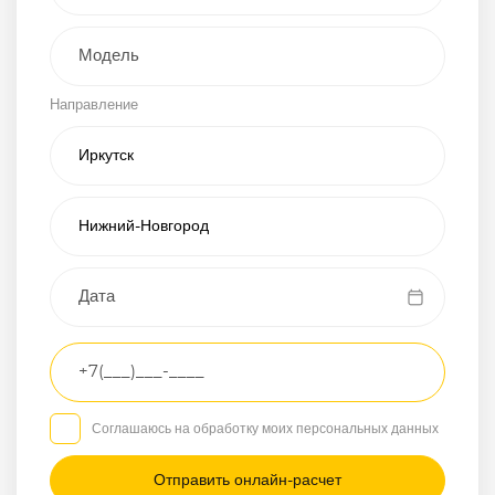
Внедорожник
Направление
Хэтчбэк
Пикап
Универсал
Спорткар
Микроавтобус
Транспортное
средство
Грузовой
Соглашаюсь на обработку моих персональных данных
Седан
/
—
/
—
Другое