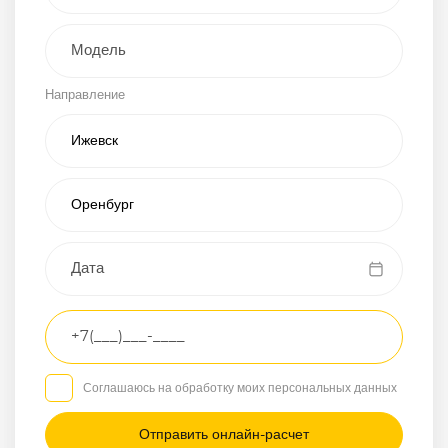
Внедорожник
Направление
Хэтчбэк
Пикап
Универсал
Спорткар
Микроавтобус
Транспортное
средство
Грузовой
Соглашаюсь на обработку моих персональных данных
Седан
/
—
/
—
Другое