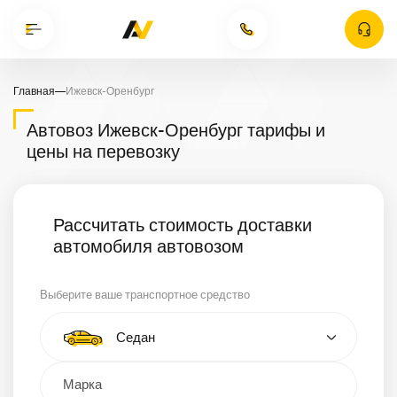
Главная
—
Ижевск-Оренбург
Автовоз Ижевск-Оренбург тарифы и
цены на перевозку
Рассчитать стоимость доставки
автомобиля автовозом
Выберите ваше транспортное средство
Тип автомобиля
Седан
Кроссовер
Минивэн