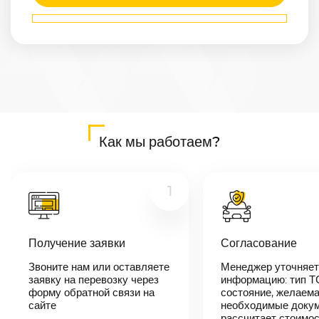
Маршрут
Ижевск
—
Оренбург
Расстояние
741
км
Дата
—
Цена
Как мы работаем?
≈
14 079
₽
1
В течении 10
минут наш
Получение заявки
Согласование
менеджер-
логист
Звоните нам или оставляете
Менеджер уточняет
свяжется с
заявку на перевозку через
вами,
информацию: тип Т
согласует
форму обратной связи на
состояние, желаема
детали
сайте
необходимые докум
автоперевозки,
рассчитает стоимо