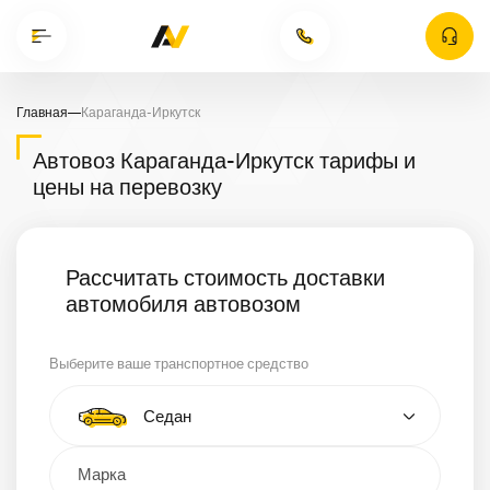
Главная
—
Караганда-Иркутск
Автовоз Караганда-Иркутск тарифы и
цены на перевозку
Рассчитать стоимость доставки
автомобиля автовозом
Выберите ваше транспортное средство
Тип автомобиля
Седан
Кроссовер
Минивэн