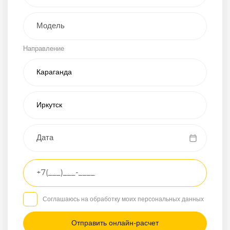
Внедорожник
Направление
Хэтчбэк
Пикап
Универсал
Спорткар
Микроавтобус
Транспортное
средство
Грузовой
Соглашаюсь на обработку моих персональных данных
Седан
/
—
/
—
Другое