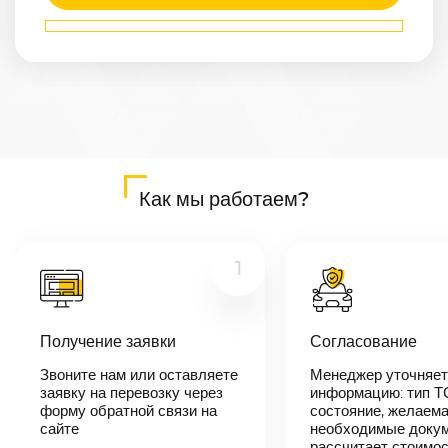
Маршрут
Караганда
—
Иркутск
Расстояние
2865
км
Дата
—
Цена
Как мы работаем?
≈
54 435
₽
1
В течении 10
минут наш
Получение заявки
Согласование
менеджер-
логист
Звоните нам или оставляете
Менеджер уточняет
свяжется с
заявку на перевозку через
вами,
информацию: тип Т
согласует
форму обратной связи на
состояние, желаема
детали
сайте
необходимые докум
автоперевозки,
рассчитает стоимо