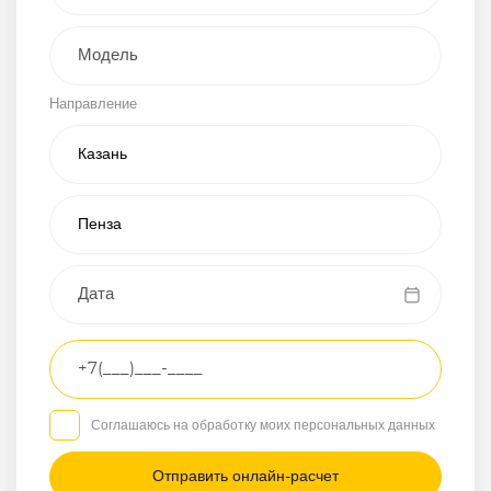
Внедорожник
Направление
Хэтчбэк
Пикап
Универсал
Спорткар
Микроавтобус
Транспортное
средство
Грузовой
Соглашаюсь на обработку моих персональных данных
Седан
/
—
/
—
Другое