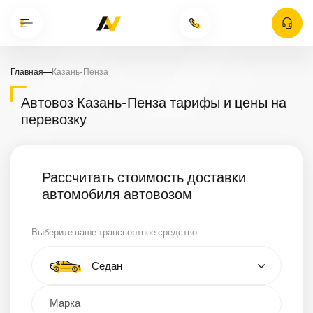
Главная
—
Казань-Пенза
Автовоз Казань-Пенза тарифы и цены на
перевозку
Рассчитать стоимость доставки
автомобиля автовозом
Выберите ваше транспортное средство
Тип автомобиля
Седан
Кроссовер
Минивэн