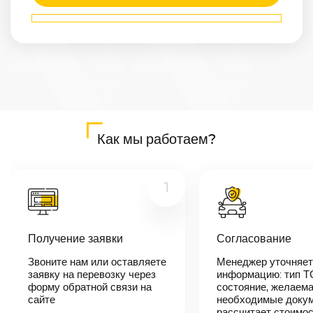
Маршрут
Краснодар
—
Владивосток
Расстояние
9647
км
Дата
—
Цена
Как мы работаем?
≈
183 293
₽
1
В течении 10
минут наш
Получение заявки
Согласование
менеджер-
логист
Звоните нам или оставляете
Менеджер уточняет
свяжется с
заявку на перевозку через
вами,
информацию: тип Т
согласует
форму обратной связи на
состояние, желаема
детали
сайте
необходимые докум
автоперевозки,
рассчитает стоимо