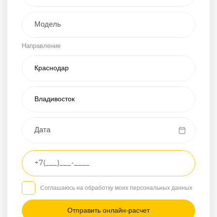
Внедорожник
Направление
Хэтчбэк
Пикап
Универсал
Спорткар
Микроавтобус
Транспортное
средство
Грузовой
Соглашаюсь на обработку моих персональных данных
Седан
/
—
/
—
Другое