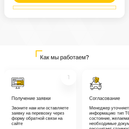
Маршрут
Курск
—
Екатеринбург
Расстояние
2126
км
Дата
—
Цена
Как мы работаем?
≈
40 394
₽
1
В течении 10
минут наш
менеджер-
Получение заявки
Согласование
логист
свяжется с
Звоните нам или оставляете
Менеджер уточняет
вами,
согласует
заявку на перевозку через
информацию: тип Т
детали
форму обратной связи на
состояние, желаема
автоперевозки,
сайте
необходимые докум
назовет
рассчитает стоимо