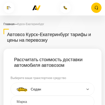
Главная
—
Курск-Екатеринбург
Автовоз Курск-Екатеринбург тарифы и
цены на перевозку
Рассчитать стоимость доставки
автомобиля автовозом
Выберите ваше транспортное средство
Тип автомобиля
Седан
Кроссовер
Минивэн