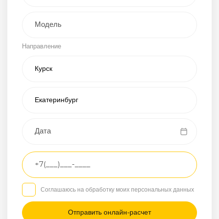
Внедорожник
Направление
Хэтчбэк
Пикап
Универсал
Спорткар
Микроавтобус
Транспортное
средство
Грузовой
Соглашаюсь на обработку моих персональных данных
Седан
/
—
/
—
Другое