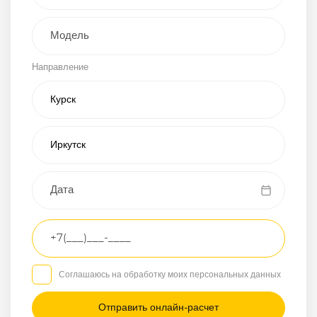
Внедорожник
Направление
Хэтчбэк
Пикап
Универсал
Спорткар
Микроавтобус
Транспортное
средство
Грузовой
Соглашаюсь на обработку моих персональных данных
Седан
/
—
/
—
Другое