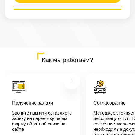
Маршрут
Курск
—
Иркутск
Расстояние
5377
км
Дата
—
Цена
Как мы работаем?
≈
102 163
₽
1
В течении 10
минут наш
Получение заявки
Согласование
менеджер-
логист
Звоните нам или оставляете
Менеджер уточняет
свяжется с
заявку на перевозку через
вами,
информацию: тип Т
согласует
форму обратной связи на
состояние, желаема
детали
сайте
необходимые докум
автоперевозки,
рассчитает стоимо