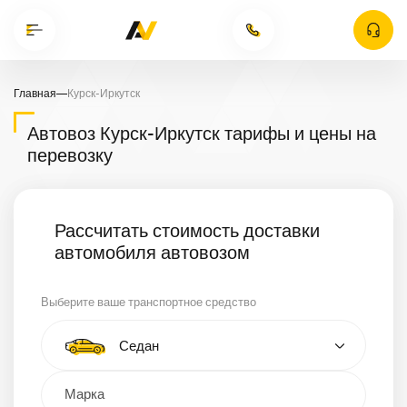
Главная
—
Курск-Иркутск
Автовоз Курск-Иркутск тарифы и цены на
перевозку
Рассчитать стоимость доставки
автомобиля автовозом
Выберите ваше транспортное средство
Тип автомобиля
Седан
Кроссовер
Минивэн