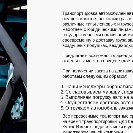
Транспортировка автомобилей ав
осуществляются несколько раз в
различные типы легковых и грузов
Работаем с юридическими лицами
государственными организациями
своевременную доставку груза вкл
воздушных подушках, вездеходы,
Предлагаем возможность аренды
отдельных мест на прицепе (доста
При получении заказа на доставк
работаем следующим образом:
Наши менеджеры обрабатываю
Согласовываем маршрут, под
Выполняем погрузку авто на а
Осуществляем доставку авто в
Отгружаем автомобиль заказчи
Все перевозимые транспортные с
на время транспортировки. Для б
Курск-Ижевск, подачи заявки и ус
менеджером нашей компании.