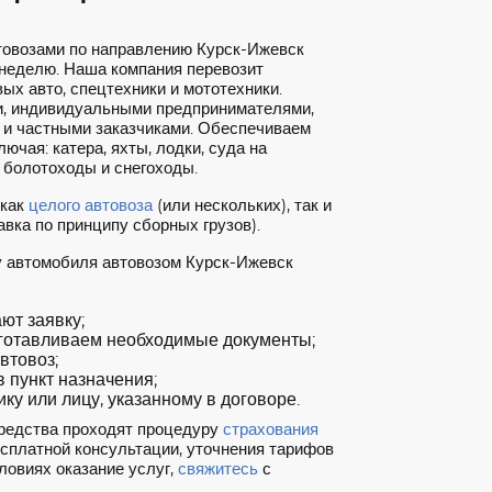
товозами по направлению Курск-Ижевск
 неделю. Наша компания перевозит
ых авто, спецтехники и мототехники.
, индивидуальными предпринимателями,
 и частными заказчиками. Обеспечиваем
ючая: катера, яхты, лодки, суда на
 болотоходы и снегоходы.
 как
целого автовоза
(или нескольких), так и
вка по принципу сборных грузов).
у автомобиля автовозом Курск-Ижевск
т заявку;
готавливаем необходимые документы;
втовоз;
 пункт назначения;
ку или лицу, указанному в договоре.
редства проходят процедуру
страхования
есплатной консультации, уточнения тарифов
ловиях оказание услуг,
свяжитесь
с