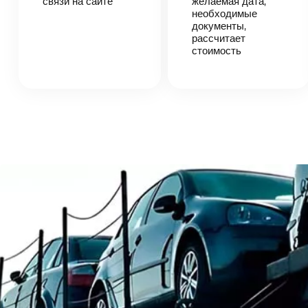
связи на сайте
согласует
желаемая дата,
детали
необходимые
автоперевозки,
документы,
назовет
рассчитает
точную цену и
стоимость
сроки
доставки
груза.