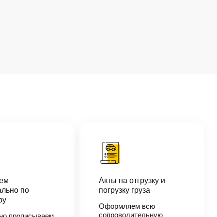
аем
Акты на отгрузку и
льно по
погрузку груза
ру
Оформляем всю
сопроводительную
но прописываем