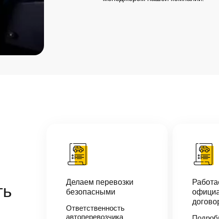
Делаем перевозки
Работ
ть
безопасными
официа
догово
Ответственность
автоперевозчика
Подроб