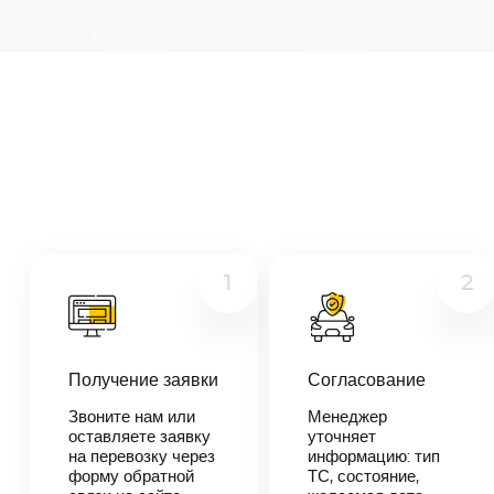
Курск
—
Ижевск
Микроавтобус
Расстояние
1697
км
Грузовой
Дата
Другое
—
Цена
≈
32
1
2
243
₽
Получение заявки
Согласование
В течении 10
минут наш
Звоните нам или
Менеджер
менеджер-
оставляете заявку
уточняет
логист
на перевозку через
информацию: тип
свяжется с
форму обратной
ТС, состояние,
вами,