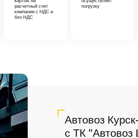
картой, на
осуществляет
расчетный счет
погрузку
компании с НДС и
без НДС
Автовоз Курск
с ТК "Автовоз