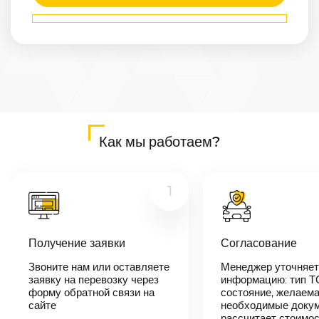
Маршрут
Курск
—
Ростов-на-
Дону
Расстояние
816
км
Дата
—
Как мы работаем?
Цена
≈
15 504
₽
1
В течении 10
Получение заявки
Согласование
минут наш
менеджер-
Звоните нам или оставляете
Менеджер уточняет
логист
заявку на перевозку через
информацию: тип Т
свяжется с
вами,
форму обратной связи на
состояние, желаема
согласует
сайте
необходимые докум
детали
рассчитает стоимо