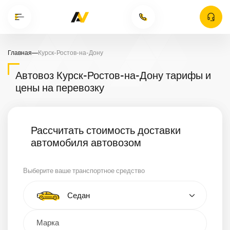
Главная
—
Курск-Ростов-на-Дону
Автовоз Курск-Ростов-на-Дону тарифы и
цены на перевозку
Рассчитать стоимость доставки
автомобиля автовозом
Выберите ваше транспортное средство
Тип автомобиля
Седан
Кроссовер
Минивэн