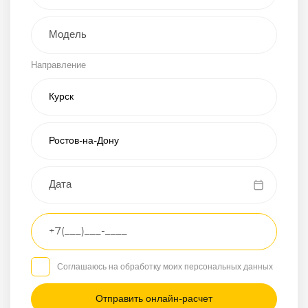
Внедорожник
Направление
Хэтчбэк
Пикап
Универсал
Спорткар
Микроавтобус
Транспортное
средство
Грузовой
Соглашаюсь на обработку моих персональных данных
Седан
/
—
/
—
Другое