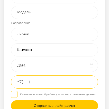
Внедорожник
Направление
Хэтчбэк
Пикап
Универсал
Спорткар
Микроавтобус
Транспортное
средство
Грузовой
Соглашаюсь на обработку моих персональных данных
Седан
/
—
/
—
Другое