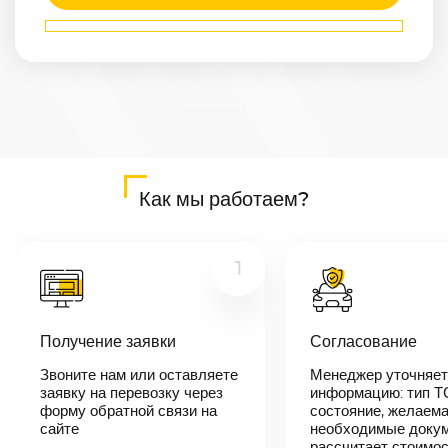
Маршрут
Липецк
—
Шымкент
Расстояние
3070
км
Дата
—
Цена
Как мы работаем?
≈
58 330
₽
1
В течении 10
минут наш
Получение заявки
Согласование
менеджер-
логист
Звоните нам или оставляете
Менеджер уточняет
свяжется с
заявку на перевозку через
вами,
информацию: тип Т
согласует
форму обратной связи на
состояние, желаема
детали
сайте
необходимые докум
автоперевозки,
рассчитает стоимо