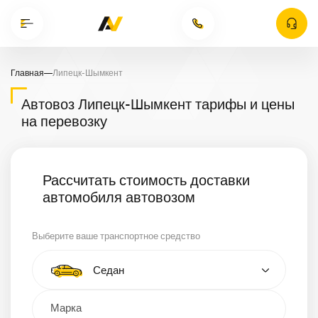
Главная
—
Липецк-Шымкент
Автовоз Липецк-Шымкент тарифы и цены
на перевозку
Рассчитать стоимость доставки
автомобиля автовозом
Выберите ваше транспортное средство
Тип автомобиля
Седан
Кроссовер
Минивэн