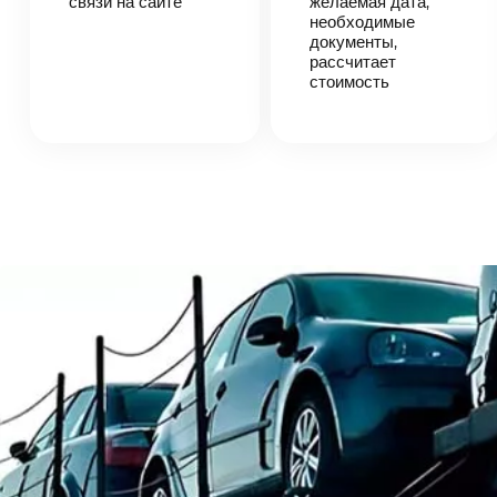
связи на сайте
желаемая дата,
автоперевозки,
необходимые
назовет
документы,
точную цену и
рассчитает
сроки
стоимость
доставки
груза.