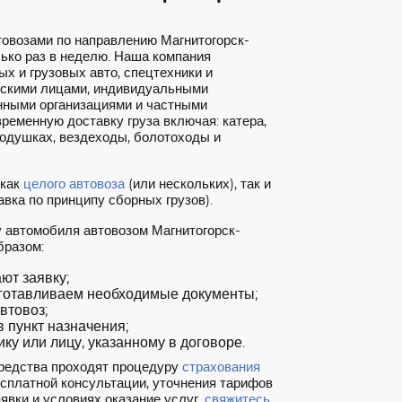
товозами по направлению Магнитогорск-
ько раз в неделю. Наша компания
х и грузовых авто, спецтехники и
ескими лицами, индивидуальными
нными организациями и частными
ременную доставку груза включая: катера,
подушках, вездеходы, болотоходы и
 как
целого автовоза
(или нескольких), так и
вка по принципу сборных грузов).
у автомобиля автовозом Магнитогорск-
бразом:
т заявку;
готавливаем необходимые документы;
втовоз;
 пункт назначения;
ку или лицу, указанному в договоре.
редства проходят процедуру
страхования
есплатной консультации, уточнения тарифов
явки и условиях оказание услуг,
свяжитесь