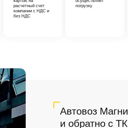
картой, на
осуществляет
расчетный счет
погрузку
компании с НДС и
без НДС
Автовоз Магни
и обратно с Т