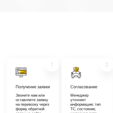
Магнитогорск
—
Белгород
Микроавтобус
Расстояние
1917
км
Грузовой
Дата
—
Другое
Цена
≈
36
1
2
423
₽
В течении 10
Получение заявки
Согласование
минут наш
менеджер-
Звоните нам или
Менеджер
логист
оставляете заявку
уточняет
свяжется с
на перевозку через
информацию: тип
вами,
согласует
форму обратной
ТС, состояние,
детали