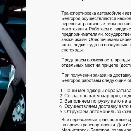
Транспортировка автомобилей ав
Белгород осуществляются нескол
перевозит различные типы легковы
мототехники. Работаем с юридич
предпринимателями, государстве
заказчиками. Обеспечиваем своев
яхты, лодки, суда на воздушных 
снегоходы.
Предлагаем возможность аренды
отдельных мест на прицепе (доста
При получении заказа на доставк
Белгород работаем следующим о
Наши менеджеры обрабатываю
Согласовываем маршрут, под
Выполняем погрузку авто на а
Осуществляем доставку авто в
Отгружаем автомобиль заказчи
Все перевозимые транспортные с
на время транспортировки. Для б
Магнитогорск-Белгород, подачи за