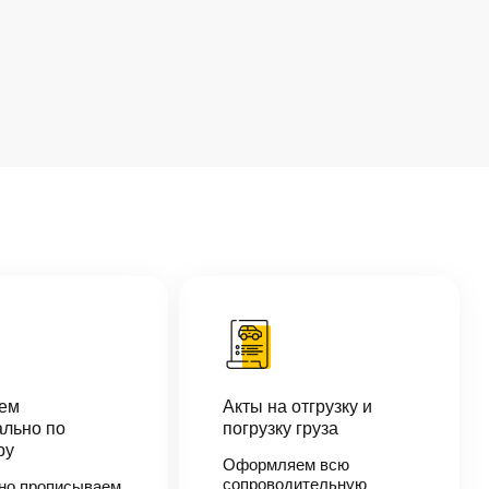
аем
Акты на отгрузку и
льно по
погрузку груза
ру
Оформляем всю
сопроводительную
но прописываем