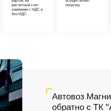
картой, на
осуществляет
расчетный счет
погрузку
компании с НДС и
без НДС
Автовоз Магни
обратно с ТК 