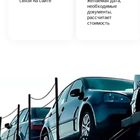
связи на сайте
желаемая дата,
автоперевозки,
необходимые
назовет
документы,
точную цену и
рассчитает
сроки
стоимость
доставки
груза.