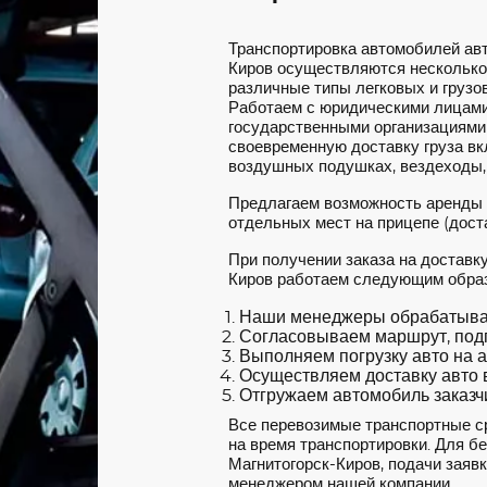
Транспортировка автомобилей ав
Киров осуществляются несколько
различные типы легковых и грузов
Работаем с юридическими лицами
государственными организациями
своевременную доставку груза вкл
воздушных подушках, вездеходы,
Предлагаем возможность аренды
отдельных мест на прицепе (доста
При получении заказа на доставк
Киров работаем следующим обра
Наши менеджеры обрабатываю
Согласовываем маршрут, под
Выполняем погрузку авто на а
Осуществляем доставку авто в
Отгружаем автомобиль заказчи
Все перевозимые транспортные с
на время транспортировки. Для б
Магнитогорск-Киров, подачи заявк
менеджером нашей компании.