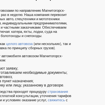
товозами по направлению Магнитогорск-
 раз в неделю. Наша компания перевозит
ых авто, спецтехники и мототехники.
, индивидуальными предпринимателями,
 и частными заказчиками. Обеспечиваем
ючая: катера, яхты, лодки, суда на
 болотоходы и снегоходы.
 как
целого автовоза
(или нескольких), так и
вка по принципу сборных грузов).
у автомобиля автовозом Магнитогорск-
зом:
т заявку;
готавливаем необходимые документы;
втовоз;
 пункт назначения;
ку или лицу, указанному в договоре.
редства проходят процедуру
страхования
есплатной консультации, уточнения тарифов
и и условиях оказание услуг,
свяжитесь
с