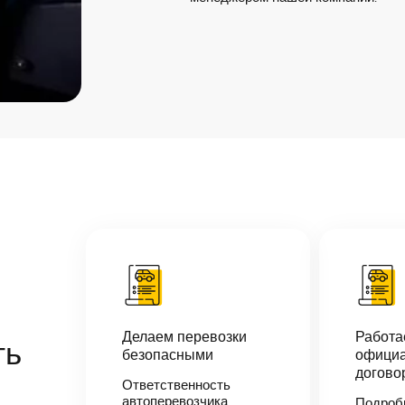
Делаем перевозки
Работ
ть
безопасными
официа
догово
Ответственность
автоперевозчика
Подроб