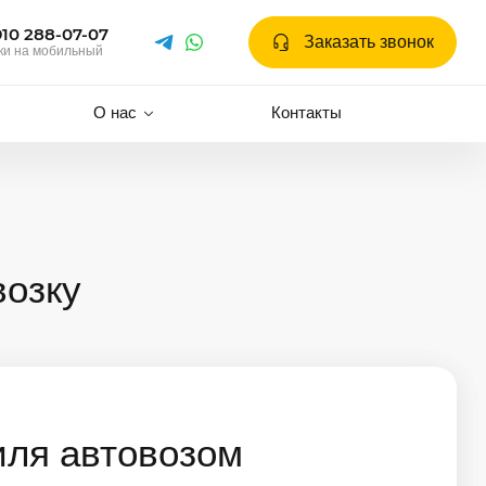
910 288-07-07
Заказать звонок
ки на мобильный
О нас
Контакты
возку
иля автовозом