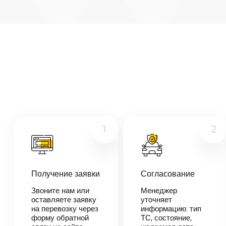
Магнитогорск
—
Киров
Микроавтобус
Расстояние
1117
км
Грузовой
Дата
—
Другое
Цена
≈
21
1
2
223
₽
В течении 10
Получение заявки
Согласование
минут наш
менеджер-
Звоните нам или
Менеджер
логист
оставляете заявку
уточняет
свяжется с
на перевозку через
информацию: тип
вами,
согласует
форму обратной
ТС, состояние,
детали