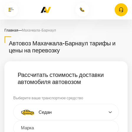
Главная
—
Махачкала-Барнаул
Автовоз Махачкала-Барнаул тарифы и
цены на перевозку
Рассчитать стоимость доставки
автомобиля автовозом
Выберите ваше транспортное средство
Тип автомобиля
Седан
Кроссовер
Минивэн