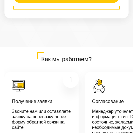
Маршрут
Махачкала
—
Барнаул
Расстояние
4296
км
Дата
—
Цена
Как мы работаем?
≈
81 624
₽
1
В течении 10
минут наш
Получение заявки
Согласование
менеджер-
логист
Звоните нам или оставляете
Менеджер уточняет
свяжется с
заявку на перевозку через
вами,
информацию: тип Т
согласует
форму обратной связи на
состояние, желаема
детали
сайте
необходимые докум
автоперевозки,
рассчитает стоимо