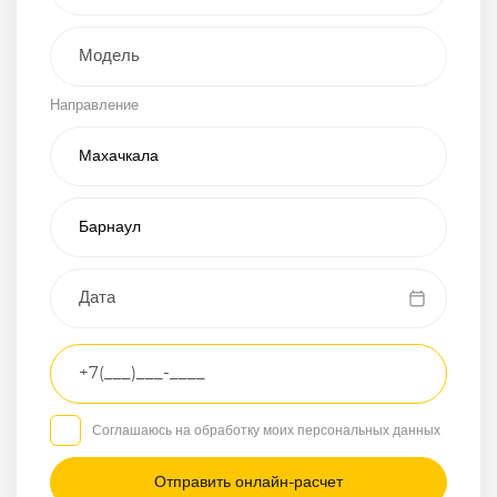
Внедорожник
Направление
Хэтчбэк
Пикап
Универсал
Спорткар
Микроавтобус
Транспортное
средство
Грузовой
Соглашаюсь на обработку моих персональных данных
Седан
/
—
/
—
Другое