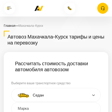
Главная
—
Махачкала-Курск
Автовоз Махачкала-Курск тарифы и цены
на перевозку
Рассчитать стоимость доставки
автомобиля автовозом
Выберите ваше транспортное средство
Тип автомобиля
Седан
Кроссовер
Минивэн