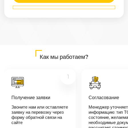
Маршрут
Махачкала
—
Курск
Расстояние
1658
км
Дата
—
Цена
Как мы работаем?
≈
31 502
₽
1
В течении 10
минут наш
менеджер-
Получение заявки
Согласование
логист
свяжется с
Звоните нам или оставляете
Менеджер уточняет
вами,
согласует
заявку на перевозку через
информацию: тип Т
детали
форму обратной связи на
состояние, желаема
автоперевозки,
сайте
необходимые докум
назовет
рассчитает стоимо