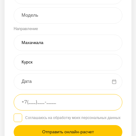
Внедорожник
Направление
Хэтчбэк
Пикап
Универсал
Спорткар
Микроавтобус
Транспортное
средство
Грузовой
Соглашаюсь на обработку моих персональных данных
Седан
/
—
/
—
Другое