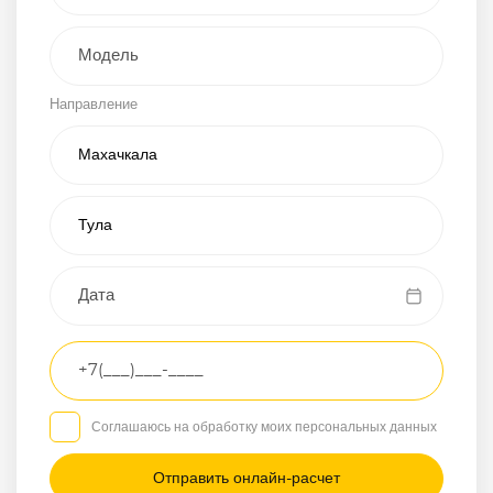
Внедорожник
Направление
Хэтчбэк
Пикап
Универсал
Спорткар
Микроавтобус
Транспортное
средство
Грузовой
Соглашаюсь на обработку моих персональных данных
Седан
/
—
/
—
Другое