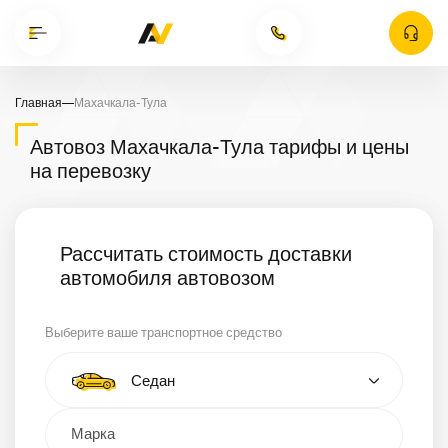
Главная
—
Махачкала-Тула
Автовоз Махачкала-Тула тарифы и цены
на перевозку
Рассчитать стоимость доставки
автомобиля автовозом
Выберите ваше транспортное средство
Тип автомобиля
Седан
Кроссовер
Минивэн