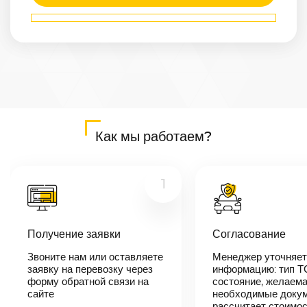
Маршрут
Махачкала
—
Тула
Расстояние
1729
км
Дата
—
Цена
Как мы работаем?
≈
32 851
₽
1
В течении 10
минут наш
менеджер-
Получение заявки
Согласование
логист
свяжется с
Звоните нам или оставляете
Менеджер уточняет
вами,
согласует
заявку на перевозку через
информацию: тип Т
детали
форму обратной связи на
состояние, желаема
автоперевозки,
сайте
необходимые докум
назовет
рассчитает стоимо