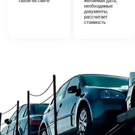
связи на сайте
желаемая дата,
вами,
необходимые
согласует
детали
документы,
автоперевозки,
рассчитает
назовет
стоимость
точную цену и
сроки
доставки
груза.