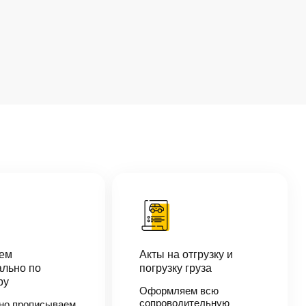
аем
Акты на отгрузку и
льно по
погрузку груза
ру
Оформляем всю
сопроводительную
но прописываем