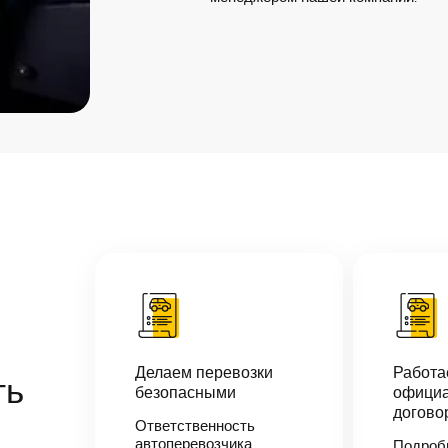
Делаем перевозки
Работ
ть
безопасными
официа
догово
Ответственность
автоперевозчика
Подроб