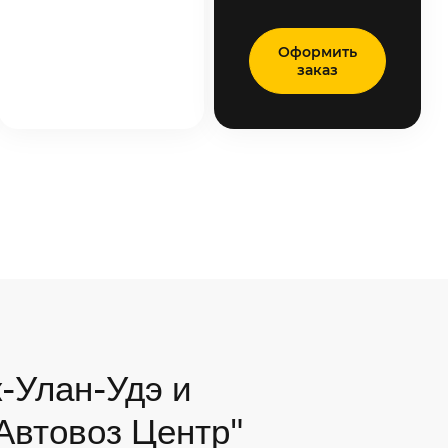
Оформить
заказ
-Улан-Удэ и
"Автовоз Центр"