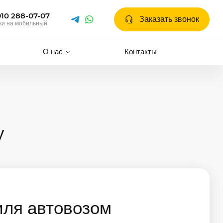
910 288-07-07
Заказать звонок
ки на мобильный
О нас
Контакты
у
иля автовозом