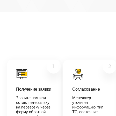
Минск
—
Улан-
Микроавтобус
Удэ
Расстояние
Грузовой
6487
км
Дата
Другое
—
Цена
≈
1
2
123
253
₽
Получение заявки
Согласование
В течении 10
Звоните нам или
Менеджер
минут наш
оставляете заявку
уточняет
менеджер-
на перевозку через
информацию: тип
логист
форму обратной
ТС, состояние,
свяжется с