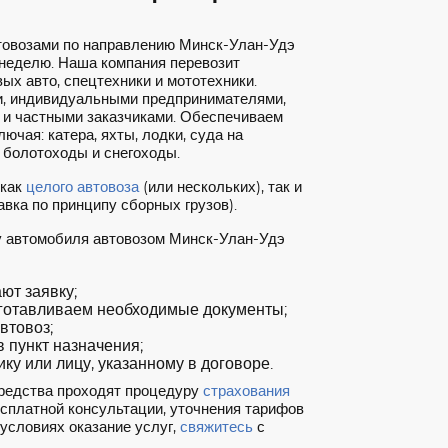
товозами по направлению Минск-Улан-Удэ
 неделю. Наша компания перевозит
ых авто, спецтехники и мототехники.
, индивидуальными предпринимателями,
 и частными заказчиками. Обеспечиваем
ючая: катера, яхты, лодки, суда на
 болотоходы и снегоходы.
 как
целого автовоза
(или нескольких), так и
вка по принципу сборных грузов).
ку автомобиля автовозом Минск-Улан-Удэ
т заявку;
готавливаем необходимые документы;
втовоз;
 пункт назначения;
ку или лицу, указанному в договоре.
редства проходят процедуру
страхования
есплатной консультации, уточнения тарифов
 условиях оказание услуг,
свяжитесь
с