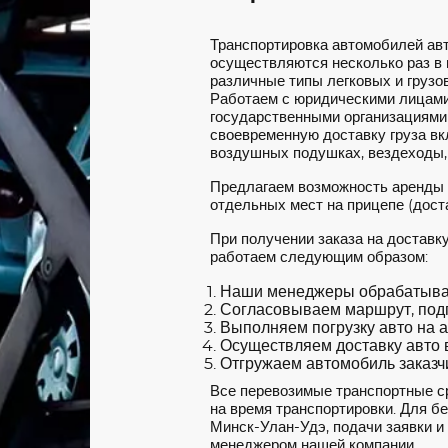
Транспортировка автомобилей ав
осуществляются несколько раз в
различные типы легковых и грузов
Работаем с юридическими лицами
государственными организациями
своевременную доставку груза вкл
воздушных подушках, вездеходы,
Предлагаем возможность аренды
отдельных мест на прицепе (доста
При получении заказа на достав
работаем следующим образом:
Наши менеджеры обрабатываю
Согласовываем маршрут, под
Выполняем погрузку авто на а
Осуществляем доставку авто в
Отгружаем автомобиль заказчи
Все перевозимые транспортные с
на время транспортировки. Для б
Минск-Улан-Удэ, подачи заявки и
менеджером нашей компании.