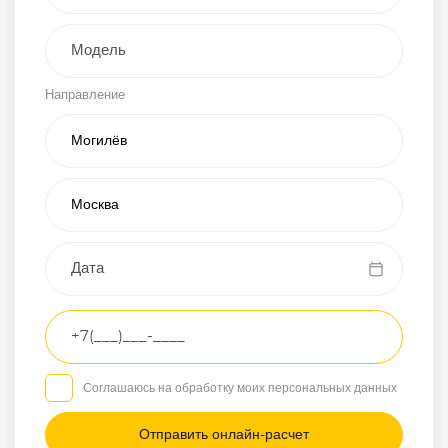
Внедорожник
Направление
Хэтчбэк
Пикап
Универсал
Спорткар
Микроавтобус
Транспортное
средство
Грузовой
Соглашаюсь на обработку моих персональных данных
Седан
/
—
/
—
Другое