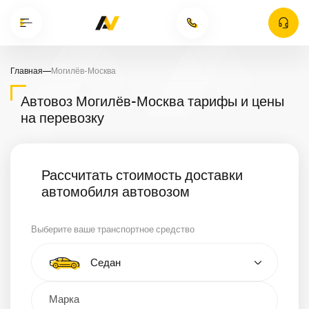
Главная
—
Могилёв-Москва
Автовоз Могилёв-Москва тарифы и цены
на перевозку
Рассчитать стоимость доставки
автомобиля автовозом
Выберите ваше транспортное средство
Тип автомобиля
Седан
Кроссовер
Минивэн