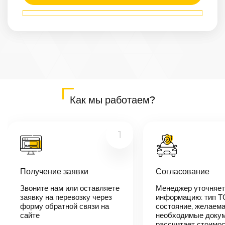
Маршрут
Могилёв
—
Москва
Расстояние
583
км
Дата
—
Цена
Как мы работаем?
≈
11 077
₽
1
В течении 10
минут наш
менеджер-
Получение заявки
Согласование
логист
свяжется с
вами,
Звоните нам или оставляете
Менеджер уточняет
согласует
заявку на перевозку через
информацию: тип Т
детали
форму обратной связи на
состояние, желаема
автоперевозки,
сайте
необходимые докум
назовет
рассчитает стоимо