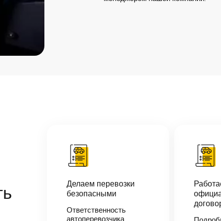
Делаем перевозки
Работ
ть
безопасными
официа
догово
Ответственность
автоперевозчика
Подроб