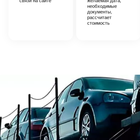
связи на сайте
согласует
желаемая дата,
детали
необходимые
автоперевозки,
документы,
назовет
рассчитает
точную цену и
стоимость
сроки
доставки
груза.