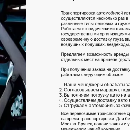
Транспортировка автомобилей ав
осуществляются несколько раз в
различные типы легковых и грузов
Работаем с юридическими лицами
государственными организациями
своевременную доставку груза вкл
воздушных подушках, вездеходы,
Предлагаем возможность аренды
отдельных мест на прицепе (доста
При получении заказа на доставк
работаем следующим образом:
Наши менеджеры обрабатываю
Согласовываем маршрут, под
Выполняем погрузку авто на а
Осуществляем доставку авто в
Отгружаем автомобиль заказчи
Все перевозимые транспортные с
на время транспортировки. Для б
Москва-Брянск, подачи заявки и у
менеджером нашей компании.