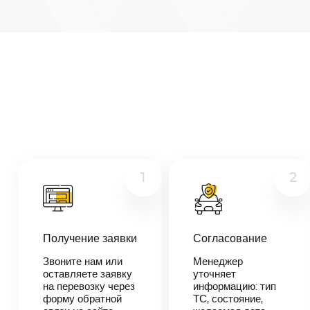
Москва
—
Брянск
Микроавтобус
Расстояние
428
км
Грузовой
Дата
Другое
—
Цена
≈
8
1
2
132
₽
Получение заявки
Согласование
В течении 10
минут наш
Звоните нам или
Менеджер
менеджер-
оставляете заявку
уточняет
логист
на перевозку через
информацию: тип
свяжется с
форму обратной
ТС, состояние,
вами,