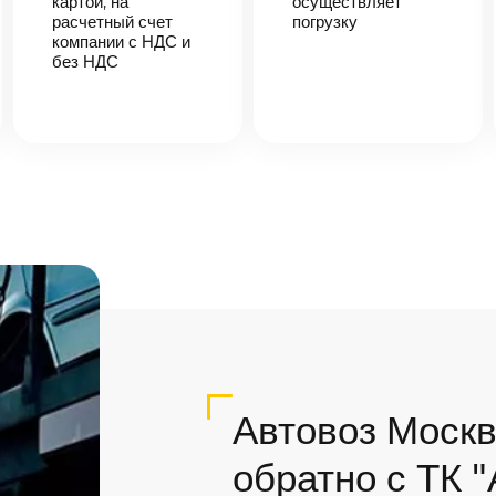
картой, на
осуществляет
расчетный счет
погрузку
компании с НДС и
без НДС
Автовоз Москв
обратно с ТК 