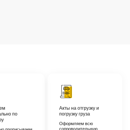
аем
Акты на отгрузку и
льно по
погрузку груза
ру
Оформляем всю
сопроводительную
но прописываем