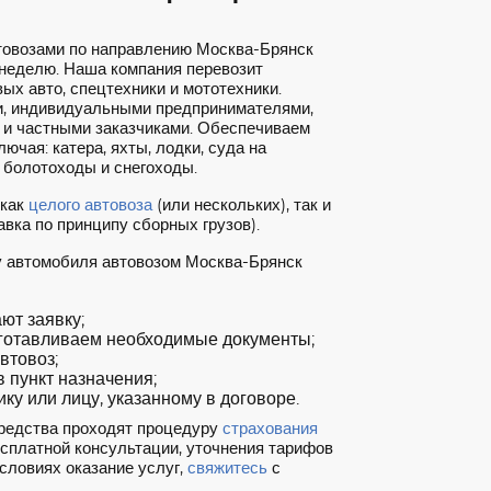
товозами по направлению Москва-Брянск
 неделю. Наша компания перевозит
ых авто, спецтехники и мототехники.
, индивидуальными предпринимателями,
 и частными заказчиками. Обеспечиваем
ючая: катера, яхты, лодки, суда на
 болотоходы и снегоходы.
 как
целого автовоза
(или нескольких), так и
вка по принципу сборных грузов).
у автомобиля автовозом Москва-Брянск
т заявку;
готавливаем необходимые документы;
втовоз;
 пункт назначения;
ку или лицу, указанному в договоре.
редства проходят процедуру
страхования
есплатной консультации, уточнения тарифов
словиях оказание услуг,
свяжитесь
с