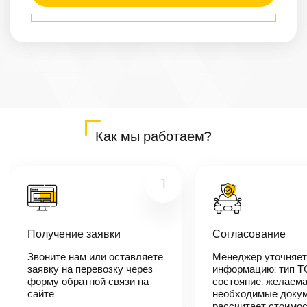
Маршрут
Москва
—
Красноярск
Расстояние
4124
км
Дата
—
Цена
Как мы работаем?
≈
78 356
₽
1
В течении 10
минут наш
менеджер-
Получение заявки
Согласование
логист
свяжется с
Звоните нам или оставляете
Менеджер уточняет
вами,
согласует
заявку на перевозку через
информацию: тип Т
детали
форму обратной связи на
состояние, желаема
автоперевозки,
сайте
необходимые докум
назовет
рассчитает стоимо