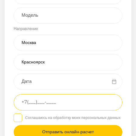
Внедорожник
Направление
Хэтчбэк
Пикап
Универсал
Спорткар
Микроавтобус
Транспортное
средство
Грузовой
Соглашаюсь на обработку моих персональных данных
Седан
/
—
/
—
Другое