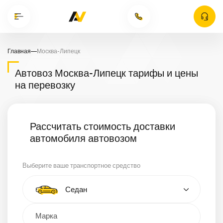
Главная
—
Москва-Липецк
Автовоз Москва-Липецк тарифы и цены
на перевозку
Рассчитать стоимость доставки
автомобиля автовозом
Выберите ваше транспортное средство
Тип автомобиля
Седан
Кроссовер
Минивэн