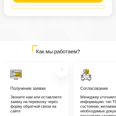
Маршрут
Москва
—
Липецк
Расстояние
482
км
Дата
—
Цена
Как мы работаем?
≈
9 158
₽
1
В течении 10
минут наш
менеджер-
Получение заявки
Согласование
логист
свяжется с
вами,
Звоните нам или оставляете
Менеджер уточняет
согласует
заявку на перевозку через
информацию: тип Т
детали
форму обратной связи на
состояние, желаема
автоперевозки,
сайте
необходимые докум
назовет
рассчитает стоимо