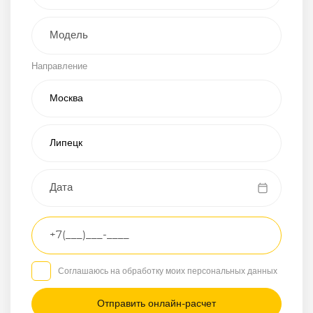
Внедорожник
Направление
Хэтчбэк
Пикап
Универсал
Спорткар
Микроавтобус
Транспортное
средство
Грузовой
Соглашаюсь на обработку моих персональных данных
Седан
/
—
/
—
Другое