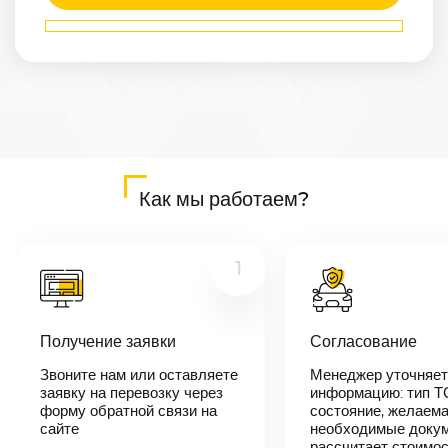
Маршрут
Набережные-
Челны
—
Саратов
Расстояние
835
км
Дата
—
Цена
Как мы работаем?
≈
15 865
₽
1
В течении 10
минут наш
Получение заявки
Согласование
менеджер-
логист
Звоните нам или оставляете
Менеджер уточняет
свяжется с
заявку на перевозку через
вами,
информацию: тип Т
согласует
форму обратной связи на
состояние, желаема
детали
сайте
необходимые докум
автоперевозки,
рассчитает стоимо