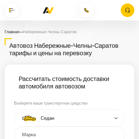
Главная
—
Набережные-Челны-Саратов
Автовоз Набережные-Челны-Саратов
тарифы и цены на перевозку
Рассчитать стоимость доставки
автомобиля автовозом
Выберите ваше транспортное средство
Тип автомобиля
Седан
Кроссовер
Минивэн