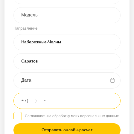
Внедорожник
Направление
Хэтчбэк
Пикап
Универсал
Спорткар
Микроавтобус
Транспортное
средство
Грузовой
Соглашаюсь на обработку моих персональных данных
Седан
/
—
/
—
Другое