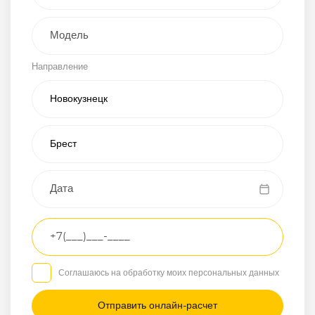
Внедорожник
Направление
Хэтчбэк
Пикап
Универсал
Спорткар
Микроавтобус
Транспортное
средство
Грузовой
Соглашаюсь на обработку моих персональных данных
Седан
/
—
/
—
Другое