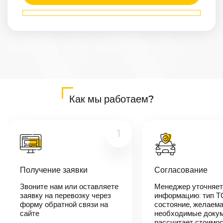
Маршрут
Новокузнецк
—
Брест
Расстояние
4853
км
Дата
—
Цена
Как мы работаем?
≈
92 207
₽
1
В течении 10
минут наш
менеджер-
Получение заявки
Согласование
логист
свяжется с
Звоните нам или оставляете
Менеджер уточняет
вами,
согласует
заявку на перевозку через
информацию: тип Т
детали
форму обратной связи на
состояние, желаема
автоперевозки,
сайте
необходимые докум
назовет
рассчитает стоимо