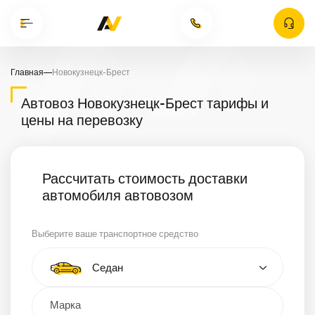
Главная
—
Новокузнецк-Брест
Автовоз Новокузнецк-Брест тарифы и
цены на перевозку
Рассчитать стоимость доставки
автомобиля автовозом
Выберите ваше транспортное средство
Тип автомобиля
Седан
Кроссовер
Минивэн