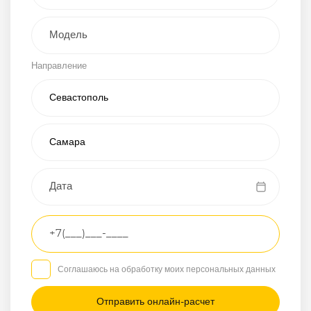
Внедорожник
Направление
Хэтчбэк
Пикап
Универсал
Спорткар
Микроавтобус
Транспортное
средство
Грузовой
Соглашаюсь на обработку моих персональных данных
Седан
/
—
/
—
Другое