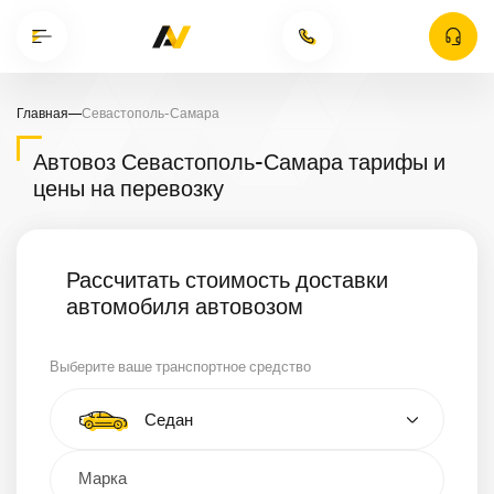
Главная
—
Севастополь-Самара
Автовоз Севастополь-Самара тарифы и
цены на перевозку
Рассчитать стоимость доставки
автомобиля автовозом
Выберите ваше транспортное средство
Тип автомобиля
Седан
Кроссовер
Минивэн