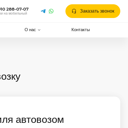
910 288-07-07
Заказать звонок
ки на мобильный
О нас
Контакты
озку
иля автовозом