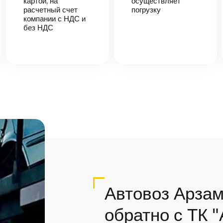
картой, на
осуществляет
расчетный счет
погрузку
компании с НДС и
без НДС
Автовоз Арзам
обратно с ТК 