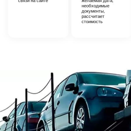
связи на сайте
желаемая дата,
автоперевозки,
необходимые
назовет
документы,
точную цену и
рассчитает
сроки
доставки
стоимость
груза.