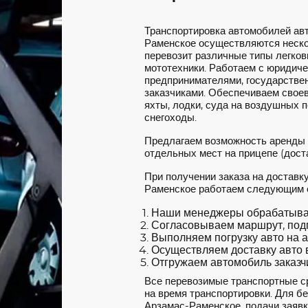
Транспортировка автомобилей ав
Раменское осуществляются неско
перевозит различные типы легковы
мототехники. Работаем с юридич
предпринимателями, государстве
заказчиками. Обеспечиваем своев
яхты, лодки, суда на воздушных 
снегоходы.
Предлагаем возможность аренды
отдельных мест на прицепе (доста
При получении заказа на доставк
Раменское работаем следующим 
Наши менеджеры обрабатываю
Согласовываем маршрут, под
Выполняем погрузку авто на а
Осуществляем доставку авто в
Отгружаем автомобиль заказчи
Все перевозимые транспортные с
на время транспортировки. Для б
Арзамас-Раменское, подачи заявк