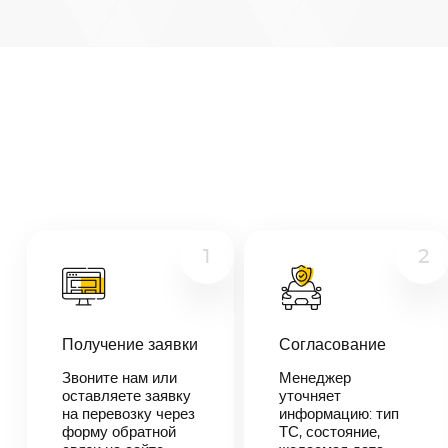
Арзамас
—
Раменское
Микроавтобус
Расстояние
426
км
Грузовой
Дата
Другое
—
Цена
≈
8
094
1
2
₽
В течении 10
Получение заявки
Согласование
минут наш
менеджер-
Звоните нам или
логист
Менеджер
свяжется с
оставляете заявку
уточняет
вами,
на перевозку через
информацию: тип
согласует
форму обратной
ТС, состояние,
детали