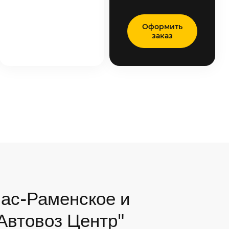
Оформить
заказ
ас-Раменское и
"Автовоз Центр"