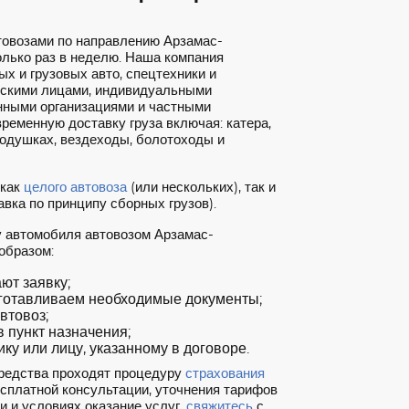
товозами по направлению Арзамас-
лько раз в неделю. Наша компания
х и грузовых авто, спецтехники и
ескими лицами, индивидуальными
нными организациями и частными
ременную доставку груза включая: катера,
подушках, вездеходы, болотоходы и
 как
целого автовоза
(или нескольких), так и
вка по принципу сборных грузов).
у автомобиля автовозом Арзамас-
образом:
т заявку;
готавливаем необходимые документы;
втовоз;
 пункт назначения;
ку или лицу, указанному в договоре.
редства проходят процедуру
страхования
есплатной консультации, уточнения тарифов
и и условиях оказание услуг,
свяжитесь
с