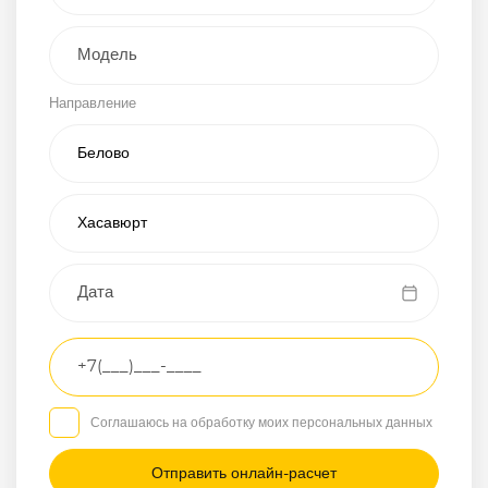
Внедорожник
Направление
Хэтчбэк
Пикап
Универсал
Спорткар
Микроавтобус
Транспортное
средство
Грузовой
Соглашаюсь на обработку моих персональных данных
Седан
/
—
/
—
Другое