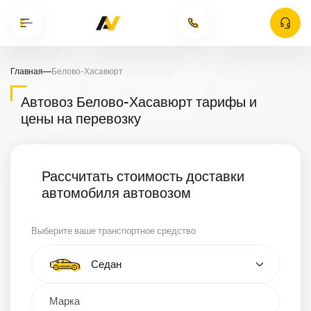
Главная
—
Белово-Хасавюрт
Автовоз Белово-Хасавюрт тарифы и
цены на перевозку
Рассчитать стоимость доставки
автомобиля автовозом
Выберите ваше транспортное средство
Тип автомобиля
Седан
Кроссовер
Минивэн