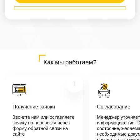
Маршрут
Белово
—
Хасавюрт
Расстояние
2386
км
Дата
—
Цена
Как мы работаем?
≈
45 334
₽
1
В течении 10
минут наш
Получение заявки
Согласование
менеджер-
логист
Звоните нам или оставляете
Менеджер уточняет
свяжется с
заявку на перевозку через
вами,
информацию: тип Т
согласует
форму обратной связи на
состояние, желаема
детали
сайте
необходимые докум
автоперевозки,
рассчитает стоимо