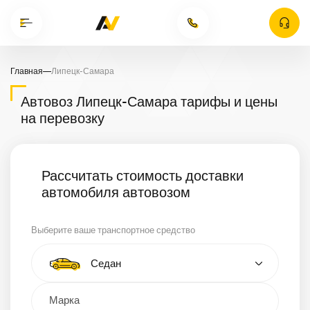
Главная
—
Липецк-Самара
Автовоз Липецк-Самара тарифы и цены
на перевозку
Рассчитать стоимость доставки
автомобиля автовозом
Выберите ваше транспортное средство
Тип автомобиля
Седан
Кроссовер
Минивэн