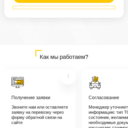
Маршрут
Липецк
—
Самара
Расстояние
862
км
Дата
—
Цена
Как мы работаем?
≈
16 378
₽
1
В течении 10
минут наш
Получение заявки
Согласование
менеджер-
логист
Звоните нам или оставляете
Менеджер уточняет
свяжется с
заявку на перевозку через
вами,
информацию: тип Т
согласует
форму обратной связи на
состояние, желаема
детали
сайте
необходимые докум
автоперевозки,
рассчитает стоимо