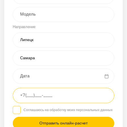
Внедорожник
Направление
Хэтчбэк
Пикап
Универсал
Спорткар
Микроавтобус
Транспортное
средство
Грузовой
Соглашаюсь на обработку моих персональных данных
Седан
/
—
/
—
Другое