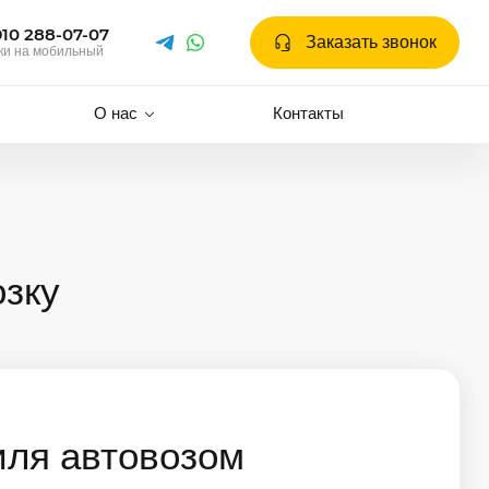
910 288-07-07
Заказать звонок
ки на мобильный
О нас
Контакты
озку
иля автовозом