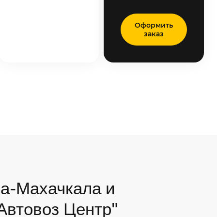
Оформить
заказ
а-Махачкала и
"Автовоз Центр"