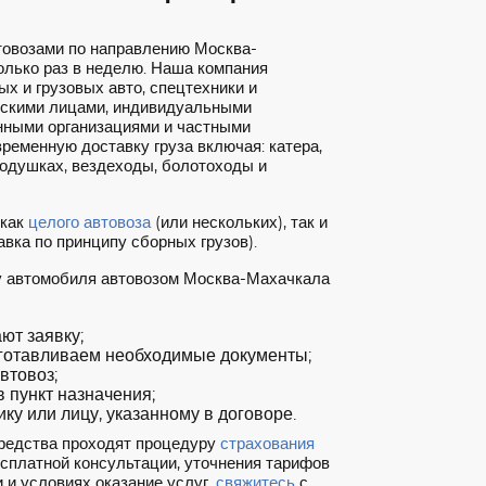
товозами по направлению Москва-
лько раз в неделю. Наша компания
х и грузовых авто, спецтехники и
ескими лицами, индивидуальными
нными организациями и частными
ременную доставку груза включая: катера,
подушках, вездеходы, болотоходы и
 как
целого автовоза
(или нескольких), так и
вка по принципу сборных грузов).
ку автомобиля автовозом Москва-Махачкала
т заявку;
готавливаем необходимые документы;
втовоз;
 пункт назначения;
ку или лицу, указанному в договоре.
редства проходят процедуру
страхования
есплатной консультации, уточнения тарифов
 и условиях оказание услуг,
свяжитесь
с