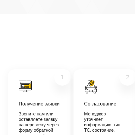
Москва
—
Махачкала
Микроавтобус
Расстояние
1884
км
Грузовой
Дата
Другое
—
Цена
≈
35
1
2
796
₽
Получение заявки
Согласование
В течении 10
минут наш
Звоните нам или
Менеджер
менеджер-
оставляете заявку
уточняет
логист
на перевозку через
информацию: тип
свяжется с
форму обратной
ТС, состояние,
вами,