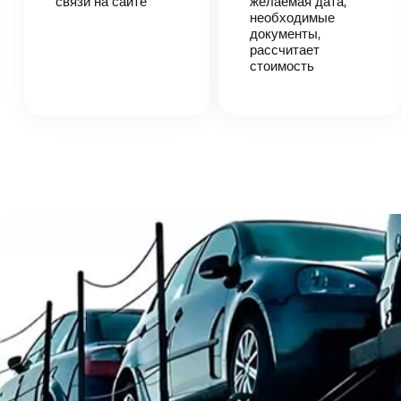
связи на сайте
согласует
желаемая дата,
детали
необходимые
автоперевозки,
документы,
назовет
рассчитает
точную цену и
стоимость
сроки
доставки
груза.