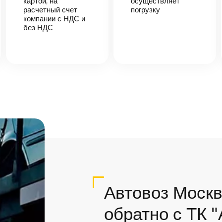
картой, на
осуществляет
расчетный счет
погрузку
компании с НДС и
без НДС
Автовоз Москв
обратно с ТК 