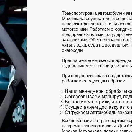
Транспортировка автомобилей ав
Махачкала осуществляются неско
перевозит различные типы легковы
мототехники. Работаем с юридич
предпринимателями, государстве
заказчиками. Обеспечиваем своев
яхты, лодки, суда на воздушных 
снегоходы.
Предлагаем возможность аренды
отдельных мест на прицепе (доста
При получении заказа на достав
работаем следующим образом:
Наши менеджеры обрабатываю
Согласовываем маршрут, под
Выполняем погрузку авто на а
Осуществляем доставку авто в
Отгружаем автомобиль заказчи
Все перевозимые транспортные с
на время транспортировки. Для б
Москва-Махачкала, подачи заявки